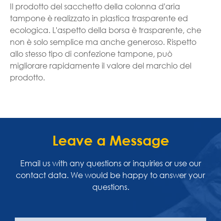
Il prodotto del sacchetto della colonna d'aria
tampone è realizzato in plastica trasparente ed
ecologica. L'aspetto della borsa è trasparente, che
non è solo semplice ma anche generoso. Rispetto
allo stesso tipo di confezione tampone, può
migliorare rapidamente il valore del marchio del
prodotto.
Leave a Message
Email us with any questions or inquiries or use our
contact data. We would be happy to answer your
questions.