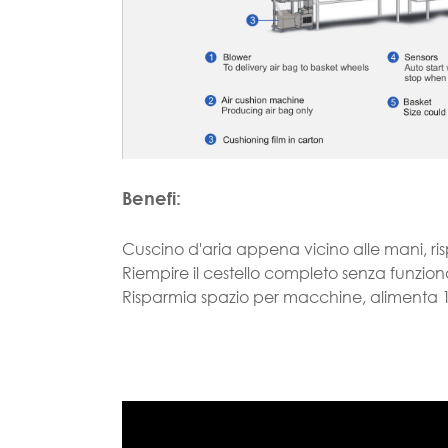
Benefi:
Cuscino d'aria appena vicino alle mani, ris
Riempire il cestello completo senza funz
Risparmia spazio per macchine, alimenta 