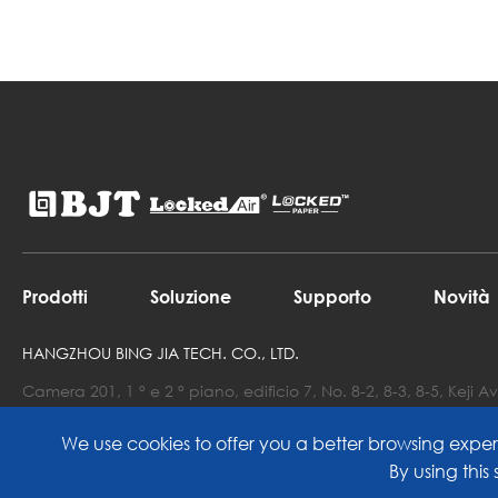
Prodotti
Soluzione
Supporto
Novità
HANGZHOU BING JIA TECH. CO., LTD.
Camera 201, 1 ° e 2 ° piano, edificio 7, No. 8-2, 8-3, 8-5, Keji
Tel: 86-18966169690
We use cookies to offer you a better browsing experi
E-mail : Info@lockedair.com
By using this 