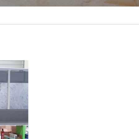
português
ไทย
tiếng việt