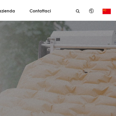
azienda
Contattaci
English
日本語
한국어
français
Deutsch
Español
italiano
русский