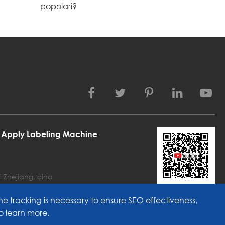
popolari?
d Apply Labeling Machine
i Zhejiang, cina
he tracking is necessary to ensure SEO effectiveness,
o learn more.