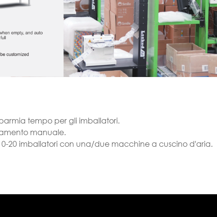
parmia tempo per gli imballatori.
ionamento manuale.
10-20 imballatori con una/due macchine a cuscino d'aria.