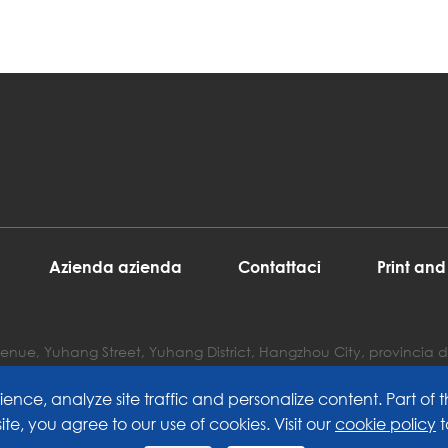
Azienda azienda
Contattaci
Print an
 Avenue, Yuhang Street, Yuhang District, Hangzhou City, provincia d
ence, analyze site traffic and personalize content. Part of t
site, you agree to our use of cookies. Visit our
cookie policy
t