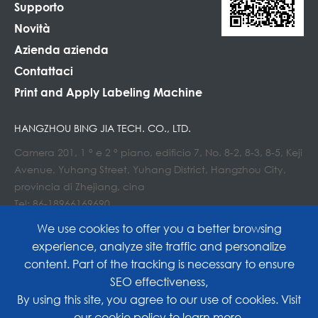
Supporto
Novità
Azienda azienda
Contattaci
Print and Apply Labeling Machine
HANGZHOU BING JIA TECH. CO., LTD.
Camera 201, 1 ° e 2 ° piano, edificio 7, No. 8-2, 8-3, 8-5, Keji
Avenue, Yuhang Street, Yuhang District, Hangzhou City,
provincia di Zhejiang, cina
Tel: 86-18966169690
E-mail : Info@lockedair.com
We use cookies to offer you a better browsing
experience, analyze site traffic and personalize
content. Part of the tracking is necessary to ensure
SEO effectiveness,
Copyright©
Hangzhou Bing Jia Tech. Co., Ltd.
All
By using this site, you agree to our use of cookies. Visit
our
cookie policy
to learn more.