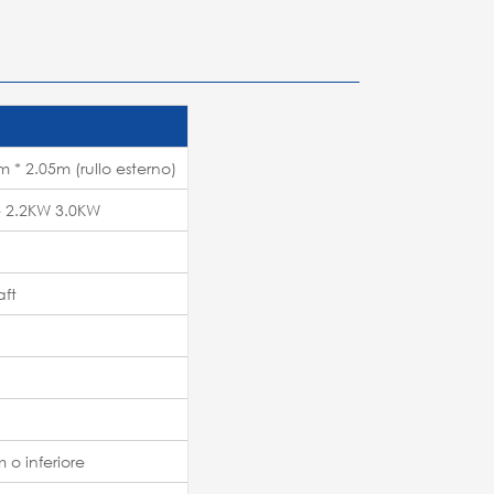
m * 2.05m (rullo esterno)
e 2.2KW 3.0KW
aft
o inferiore