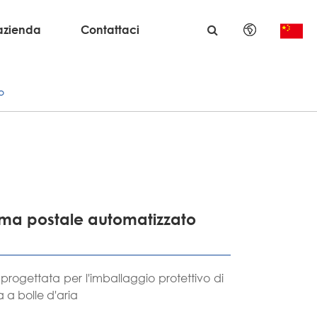
azienda
Contattaci
English
o
日本語
한국어
français
Deutsch
tema postale automatizzato
Español
italiano
 progettata per l'imballaggio protettivo di
a a bolle d'aria
русский