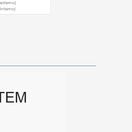
esterno)
interno)