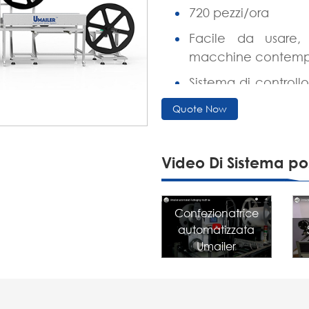
720 pezzi/ora
Facile da usare
macchine contem
Sistema di controllo
precisione di etiche
Quote Now
Lunghezza adattiva
Sistema di stampa
Video Di Sistema po
spedizione automat
Confezionatrice
automatizzata
Umailer