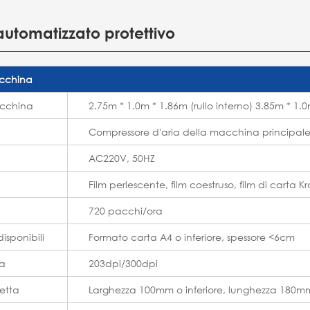
automatizzato protettivo
acchina
acchina
2.75m * 1.0m * 1.86m (rullo interno) 3.85m * 1.0
Compressore d'aria della macchina principal
AC220V, 50HZ
Film perlescente, film coestruso, film di carta Kr
720 pacchi/ora
disponibili
Formato carta A4 o inferiore, spessore <6cm
pa
203dpi/300dpi
hetta
Larghezza 100mm o inferiore, lunghezza 180mm 