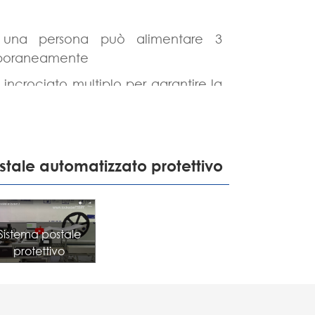
português
, una persona può alimentare 3
ไทย
poraneamente
 incrociato multiplo per garantire la
tiếng việt
tte e prodotti
 alla dimensione del prodotto
 e applicazione dell'etichetta di
stale automatizzato protettivo
ica
Sistema postale
protettivo