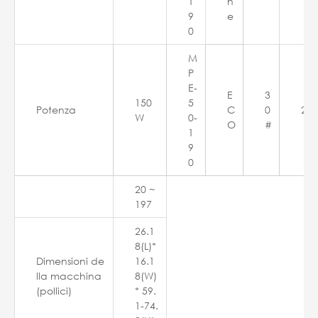
1
n
9
e
0
M
P
E-
E
3
150
5
Potenza
C
0
229
W
0-
O
#
1
9
0
20 ~
197
26.1
8(L)*
Dimensioni de
16.1
lla macchina
8(W)
(pollici)
* 59.
1-74.