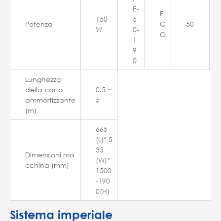
E-
E
150
5
Potenza
C
50
W
0-
O
1
9
0
Lunghezza
della carta
0.5 ~
ammortizzante
5
(m)
665
(L)* 5
35
Dimensioni ma
(W)*
cchina (mm)
1500
-190
0(H)
Sistema imperiale