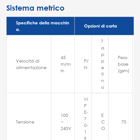
Sistema metrico
Specifiche della macchin
Opzioni di carta
a.
T
a
p
45
Peso
Velocità di
P/
p
m/m
base
alimentazione
N
e
in
(gsm)
ti
n
o
M
P
E-
100
E
7
Tensione
~
C
70
0-
240V
O
1
9