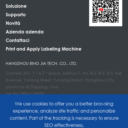
Soluzione
Supporto
Novità
Azienda azienda
Contattaci
Print and Apply Labeling Machine
HANGZHOU BING JIA TECH. CO., LTD.
Camera 201, 1 ° e 2 ° piano, edificio 7, No. 8-2, 8-3, 8-5, Keji
Avenue, Yuhang Street, Yuhang District, Hangzhou City,
provincia di Zhejiang, cina
Tel: 86-18966169690
E-mail : Info@lockedair.com
We use cookies to offer you a better browsing
experience, analyze site traffic and personalize
content. Part of the tracking is necessary to ensure
SEO effectiveness,