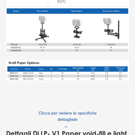
8(H)
Clicca per vedere le specifiche
dettagliate
Dettagli Di LP- V1 Paper void-fill e light