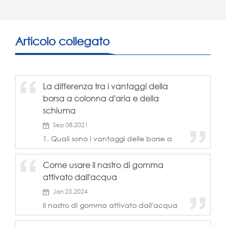
Articolo collegato
La differenza tra i vantaggi della
borsa a colonna d'aria e della
schiuma
Sep 08,2021
1. Quali sono i vantaggi delle borse a
colonna d'aria sulla schiuma?
Confronta il sacchetto della colonna
Come usare il nastro di gomma
d'aria con schiuma (un prodotto
attivato dall'acqua
utilizzato per produ...
Jan 25,2024
Il nastro di gomma attivato dall'acqua
è un prodotto unico che ha
rivoluzionario l'industria dell'imballaggio.