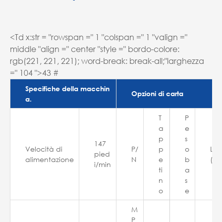
<Td x:str = "rowspan =" 1 "colspan =" 1 "valign ="
middle "align =" center "style =" bordo-colore:
rgb(221, 221, 221); word-break: break-all;"larghezza
=" 104 ">43 #
Specifiche della macchin
Opzioni di carta
a.
T
P
a
e
p
s
147
Velocità di
P/
p
o
Lu
pied
alimentazione
N
e
b
(pi
i/min
ti
a
n
s
o
e
M
P