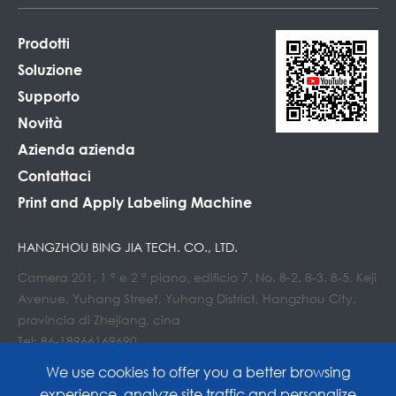
Prodotti
Soluzione
Supporto
Novità
Azienda azienda
Contattaci
Print and Apply Labeling Machine
HANGZHOU BING JIA TECH. CO., LTD.
Camera 201, 1 ° e 2 ° piano, edificio 7, No. 8-2, 8-3, 8-5, Keji
Avenue, Yuhang Street, Yuhang District, Hangzhou City,
provincia di Zhejiang, cina
Tel: 86-18966169690
E-mail : Info@lockedair.com
We use cookies to offer you a better browsing
experience, analyze site traffic and personalize