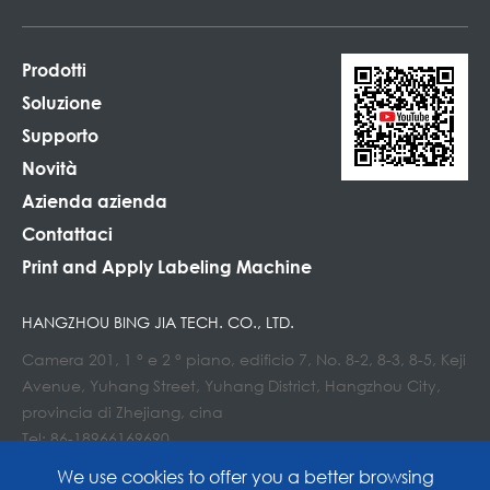
Prodotti
Soluzione
Supporto
Novità
Azienda azienda
Contattaci
Print and Apply Labeling Machine
HANGZHOU BING JIA TECH. CO., LTD.
Camera 201, 1 ° e 2 ° piano, edificio 7, No. 8-2, 8-3, 8-5, Keji
Avenue, Yuhang Street, Yuhang District, Hangzhou City,
provincia di Zhejiang, cina
Tel: 86-18966169690
E-mail : Info@lockedair.com
We use cookies to offer you a better browsing