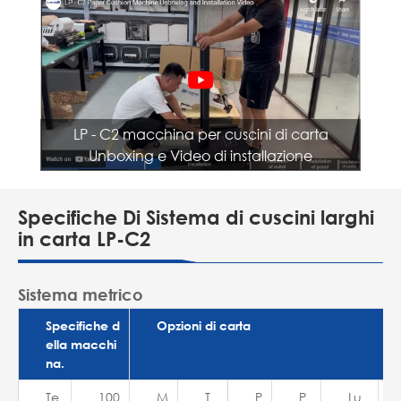
LP - C2 macchina per cuscini di carta
Unboxing e Video di installazione
Specifiche Di Sistema di cuscini larghi
in carta LP-C2
Sistema metrico
Specifiche d
Opzioni di carta
ella macchi
na.
Te
100
M
T
P
P
Lu