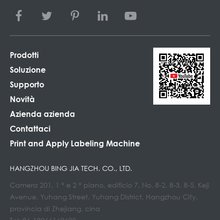
Prodotti
Soluzione
Supporto
Novità
Azienda azienda
Contattaci
Print and Apply Labeling Machine
HANGZHOU BING JIA TECH. CO., LTD.
Camera 201, 1 ° e 2 ° piano, edificio 7, No. 8-2, 8-3, 8-5, Keji
Avenue, Yuhang Street, Yuhang District, Hangzhou City,
provincia di Zhejiang, cina