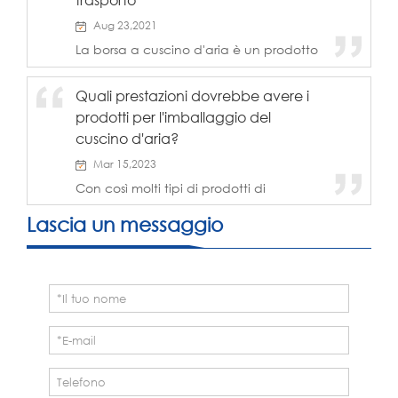
evolvendo come...
Aug 23,2021
La borsa a cuscino d'aria è un prodotto
della nuova era nello sviluppo
dell'industria dell'imballaggio della
Quali prestazioni dovrebbe avere i
protezione dei cuscini. È un materiale
prodotti per l'imballaggio del
da imballaggio con cuscino riciclabile
che sostituisce gradualmente il primo
cuscino d'aria?
imballaggio mate...
Mar 15,2023
Con così molti tipi di prodotti di
imballaggio a cuscino d'aria sul
mercato, quale ha le migliori prestazioni
Lascia un messaggio
di ammortizzazione per proteggere
veramente gli articoli? Per sapere quale
materiale di ammortizzazione è buono,
prima di tutto sotto...