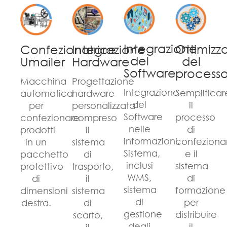
Integrazione
Ottimizz
Integrazione
Confezionatrice
del
del
Hardware
Umailer
Software
process
Progettazione
Macchina
Integrazione
Semplificar
hardware
automatica
del
il
personalizzata
per
Software
processo
compreso
confezionare
nelle
di
il
prodotti
informazioni.
confezion
sistema
in un
Sistema,
e il
di
pacchetto
inclusi
sistema
trasporto,
protettivo
WMS,
di
il
di
sistema
formazione
sistema
dimensioni
di
per
di
destra.
gestione
distribuire
scarto,
degli
il
il