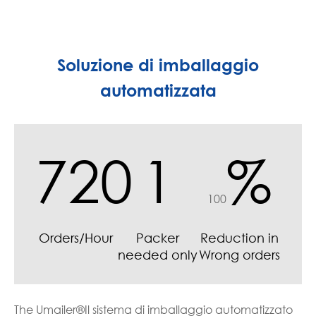
difficoltà di adempimento che potrebbe
danneggiare l'efficienza e la redditività.
Soluzione di imballaggio
automatizzata
720
1
%
100
Orders/Hour
Packer
Reduction in
needed only
Wrong orders
The Umailer®Il sistema di imballaggio automatizzato