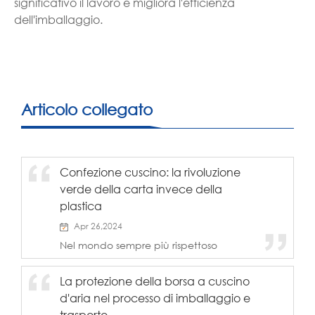
significativo il lavoro e migliora l'efficienza
dell'imballaggio.
Articolo collegato
Confezione cuscino: la rivoluzione
verde della carta invece della
plastica
Apr 26,2024
Nel mondo sempre più rispettoso
dell'ambiente di oggi, l'imballaggio di
carta, con le sue caratteristiche
La protezione della borsa a cuscino
rinnovabili e biodegradabili, sta
d'aria nel processo di imballaggio e
gradualmente sostituendo gli imballaggi
di plastica tradizionali, che stanno
trasporto