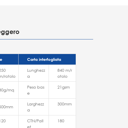
leggero
pe
Carta interfogliata
250
Lunghezz
840 m/r
m/rotolo
a
otolo
Peso bas
21gsm
80g/mq
e
Larghezz
300mm
500mm
a
120
CTN/Pall
180
et