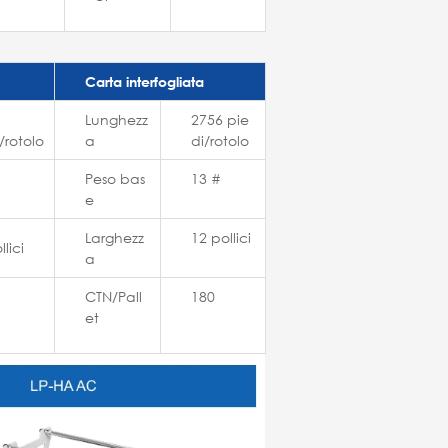
Carta interfogliata
Lunghezz
2756 pie
/rotolo
a
di/rotolo
Peso bas
13 #
e
Larghezz
12 pollici
lici
a
CTN/Pall
180
et