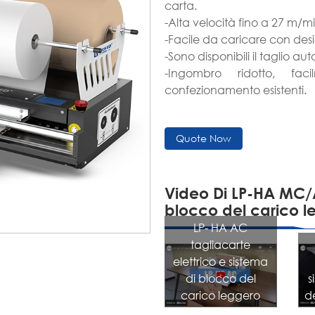
carta.
-Alta velocità fino a 27 m/mi
-Facile da caricare con des
-Sono disponibili il taglio 
-Ingombro ridotto, faci
confezionamento esistenti.
Quote Now
Video Di LP-HA MC/
blocco del carico l
LP- HA AC
tagliacarte
elettrico e sistema
s
di blocco del
d
carico leggero