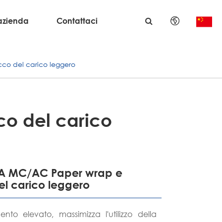
azienda
Contattaci
English
co del carico leggero
日本語
한국어
français
o del carico
Deutsch
Español
-HA MC/AC Paper wrap e
el carico leggero
italiano
русский
nto elevato, massimizza l'utilizzo della