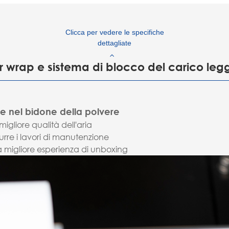
Clicca per vedere le specifiche
dettagliate
 wrap e sistema di blocco del carico leg
e nel bidone della polvere
igliore qualità dell'aria
durre i lavori di manutenzione
a migliore esperienza di unboxing