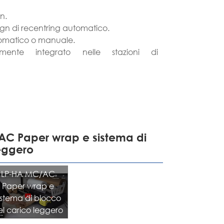
português
n.
ign di recentring automatico.
ไทย
automatico o manuale.
lmente integrato nelle stazioni di
tiếng việt
AC Paper wrap e sistema di
eggero
LP-HA MC/AC
Paper wrap e
istema di blocco
el carico leggero