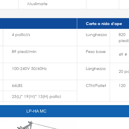
Muslimate
Carta a nido d'ape
4 pollici/s
Lunghezza
820
piedi
89 piedi/min
Peso base
49 #
100-240V 50/60Hz
Larghezza
20 pol
66LBS
CTN/Pallet
120
25(L)* 19(W)* 13(H) pollici