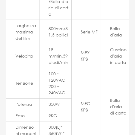
/Bolla d'a
ria di cart
a
Larghezza
800mm/3
Bolla
massima
Serie MF
1.5 pollici
d'aria
del film
18
Cuscino
MEX-
Velocità
m/min,59
d'aria
KPB
piedi/min
in carta
100 ~
120VAC
Tensione
200 ~
240VAC
Bolla
MFC-
Potenza
350W
d'aria
KPB
di carta
Peso
9KG
Dimensio
300(L)*
ni macchi
360(W)*