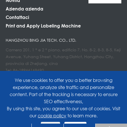
Novità
Azienda azienda
Contattaci
Print and Apply Labeling Machine
HANGZHOU BING JIA TECH. CO., LTD.
Camera 201, 1 ° e 2 ° piano, edificio 7, No. 8-2, 8-3, 8-5, Keji
Avenue, Yuhang Street, Yuhang District, Hangzhou City,
provincia di Zhejiang, cina
Tel: 86-18966169690
E-mail : Info@lockedair.com
We use cookies to offer you a better browsing
experience, analyze site traffic and personalize
content. Part of the tracking is necessary to ensure
SEO effectiveness,
Copyright©
Hangzhou Bing Jia Tech. Co., Ltd.
All
By using this site, you agree to our use of cookies. Visit
our
cookie policy
to learn more.
Rights Reserved.
Reject
Accept