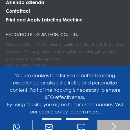
Azienda azienda
Contattaci
Print and Apply Labeling Machine
HANGZHOU BING JIA TECH. CO., LTD.
Camera 201, 1 ° e 2 ° piano, edificio 7, No. 8-2, 8-3, 8-5, Keji
Avenue, Yuhang Street, Yuhang District, Hangzhou City,
provincia di Zhejiang, cina
Tel: 86-18966169690
E-mail : Info@lockedair.com
We use cookies to offer you a better browsing
experience, analyze site traffic and personalize
content. Part of the tracking is necessary to ensure
SEO effectiveness,
Copyright©
Hangzhou Bing Jia Tech. Co., Ltd.
All
By using this site, you agree to our use of cookies. Visit
our
cookie policy
to learn more.
Rights Reserved.
Reject
Accept
Sitemap
|
Privacy Policy

