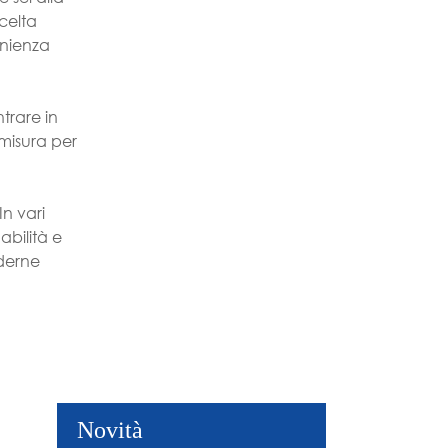
celta
enienza
trare in
 misura per
In vari
abilità e
oderne
Novità