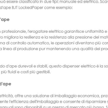
uò essere classificato in due tipi: manuale ed elettrico. Sc
ido d'ape BJT LockedPaper come esempio:
d'ape
n professionale, l'erogatore elettrico garantisce uniformità e 
migliora la resilienza e la resistenza alla pressione del mat
ma di controllo automatico, le operazioni diventano più co
ella linea di produzione pur mantenendo una qualità del prod
do d'ape durevoli e stabili, questo dispenser elettrico è la s
ù fluidi e costi più gestibili.
 d'ape
ttricità, offre una soluzione di imballaggio economica, prat
ente l'efficienza dell'imballaggio e consente di risparmiare s
, i manuali sono disponibili a un prezzo di mercato più basso. S