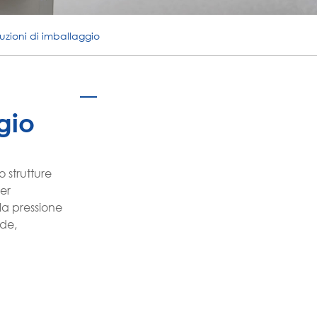
português
luzioni di imballaggio
ไทย
tiếng việt
gio
 strutture
per
la pressione
nde,