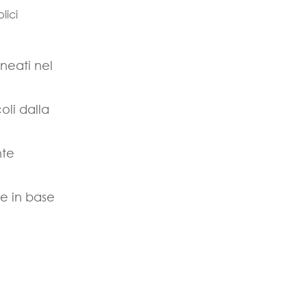
lici
ineati nel
oli dalla
nte
te in base