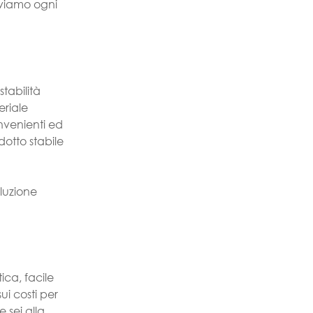
aviamo ogni
stabilità
eriale
nvenienti ed
otto stabile
oluzione
ica, facile
ui costi per
e sei alla