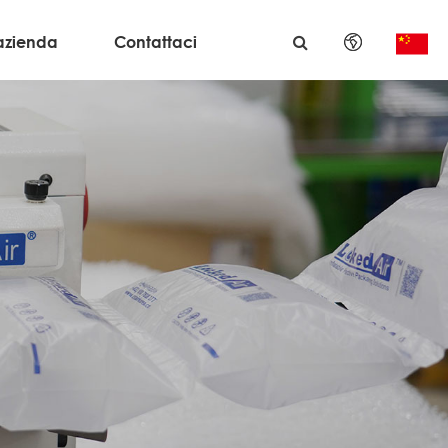
azienda
Contattaci
English
日本語
한국어
français
Deutsch
Español
italiano
русский