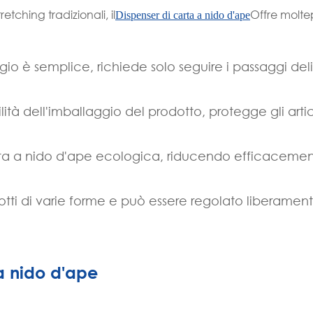
tching tradizionali, il
Offre moltep
Dispenser di carta a nido d'ape
gio è semplice, richiede solo seguire i passaggi del
ilità dell'imballaggio del prodotto, protegge gli artic
arta a nido d'ape ecologica, riducendo efficaceme
otti di varie forme e può essere regolato liberamen
 a nido d'ape