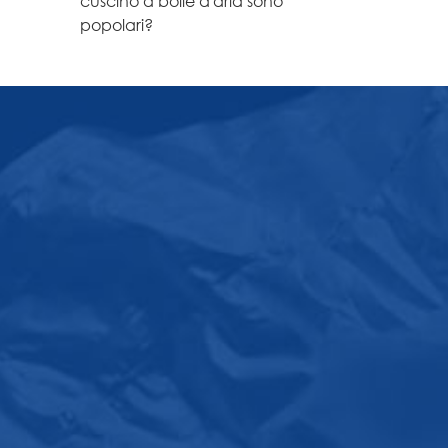
cuscino a bolle d'aria sono
popolari?