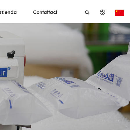
azienda
Contattaci
English
日本語
한국어
français
Deutsch
Español
italiano
русский