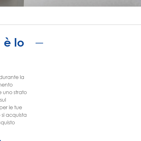
português
ไทย
tiếng việt
 è lo
 durante la
umento
 uno strato
sul
per le tue
 si acquista
cquisto