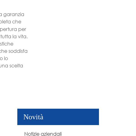
la garanzia
pleta che
pertura per
utta la vita.
stiche
che soddisfa
o lo
 una scelta
Novità
Notizie aziendali