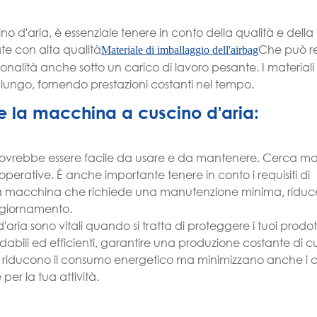
d'aria, è essenziale tenere in conto della qualità e della
ate con alta qualità
Che può re
Materiale di imballaggio dell'airbag
onalità anche sotto un carico di lavoro pesante. I materiali
 lungo, fornendo prestazioni costanti nel tempo.
e la macchina a cuscino d'aria:
dovrebbe essere facile da usare e da mantenere. Cerca m
 operative. È anche importante tenere in conto i requisiti di
macchina che richiede una manutenzione minima, riduce 
ggiornamento.
aria sono vitali quando si tratta di proteggere i tuoi prodot
abili ed efficienti, garantire una produzione costante di cu
solo riducono il consumo energetico ma minimizzano anche i c
per la tua attività.