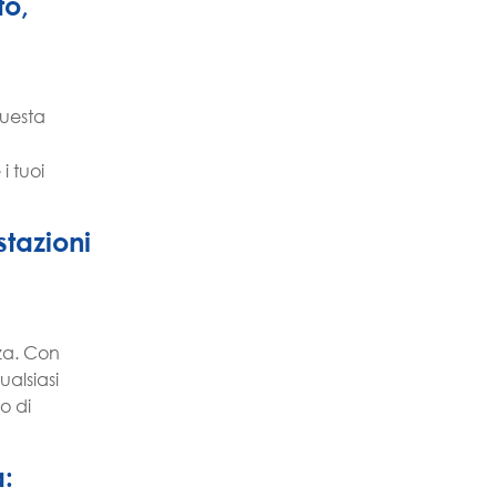
to,
Questa
i tuoi
tazioni
nza. Con
alsiasi
o di
a: