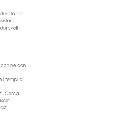
 durata dei
sistere
 durevoli
acchine con
i tempi di
ti. Cerca
scini
osti