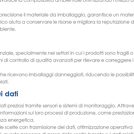
ecisione il materiale da imballaggio, garantisce un materi
 aiuta a conservare le risorse e migliora la reputazione d
biente.
iale, specialmente nei settori in cui i prodotti sono fragili o s
 di controllo di qualità avanzati per rilevare e correggere i d
i che ricevono imballaggi danneggiati, riducendo le possibili
lati.
i dati
 preziosi tramite sensori e sistemi di monitoraggio. Attravers
informazioni sui loro processi di produzione, come prestazion
ienza energetica.
 scelte con trasmissione dei dati, ottimizzazione operativa