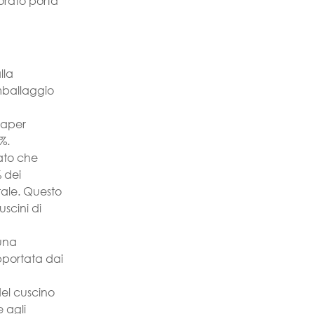
iorato porta
lla
imballaggio
Paper
0%.
ato che
 dei
tale. Questo
scini di
 una
pportata dai
del cuscino
 agli