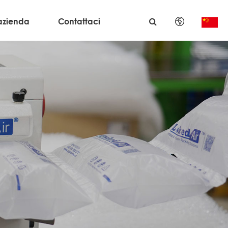
azienda
Contattaci
English
日本語
한국어
français
Deutsch
Español
italiano
русский