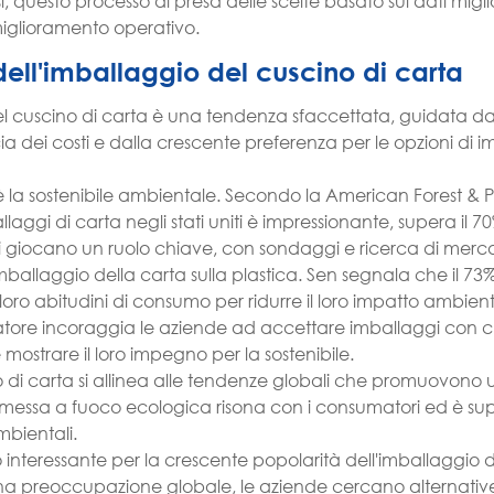
i, questo processo di presa delle scelte basato sui dati migl
 miglioramento operativo.
ll'imballaggio del cuscino di carta
el cuscino di carta è una tendenza sfaccettata, guidata da
a dei costi e dalla crescente preferenza per le opzioni di 
a è la sostenibile ambientale. Secondo la American Forest & 
allaggi di carta negli stati uniti è impressionante, supera il 7
i giocano un ruolo chiave, con sondaggi e ricerca di merc
ballaggio della carta sulla plastica. Sen segnala che il 73%
loro abitudini di consumo per ridurre il loro impatto ambien
re incoraggia le aziende ad accettare imballaggi con cu
e mostrare il loro impegno per la sostenibile.
o di carta si allinea alle tendenze globali che promuovono
ta messa a fuoco ecologica risona con i consumatori ed è su
ambientali.
vo interessante per la crescente popolarità dell'imballaggio 
a una preoccupazione globale, le aziende cercano alternative