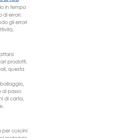
io in tempo
di errori.
do gli errori
tività.
attarsi
ri prodotti.
ali, questa
mballaggio,
e al passo
i di carta,
e.
 per cuscini
del materiale