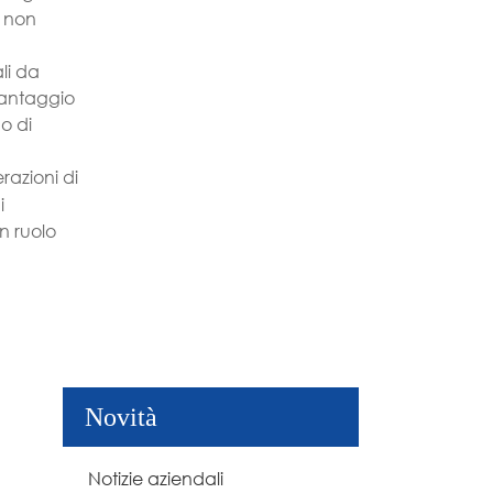
a non
li da
vantaggio
o di
azioni di
i
n ruolo
Novità
Notizie aziendali