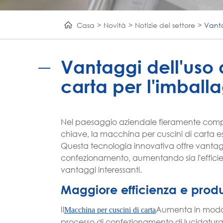
Casa
Novità
Notizie del settore
Vanta
Vantaggi dell'uso 
carta per l'imball
Nel paesaggio aziendale fieramente competiti
chiave, la macchina per cuscini di carta es
Questa tecnologia innovativa offre vantaggi
confezionamento, aumentando sia l'efficie
vantaggi interessanti.
Maggiore efficienza e produt
Il
Aumenta in modo s
Macchina per cuscini di carta
processo di confezionamento di lucidatur