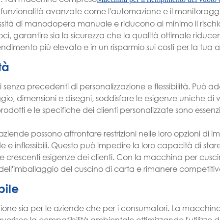
i funzionalità avanzate come l'automazione e il monitoragg
ità di manodopera manuale e riducono al minimo il rischio 
oci, garantire sia la sicurezza che la qualità ottimale riducen
endimento più elevato e in un risparmio sui costi per la tua at
tà
i senza precedenti di personalizzazione e flessibilità. Può ad
io, dimensioni e disegni, soddisfare le esigenze uniche di va
odotti e le specifiche dei clienti personalizzate sono essenzi
ziende possono affrontare restrizioni nelle loro opzioni di i
e e inflessibili. Questo può impedire la loro capacità di star
 crescenti esigenze dei clienti. Con la macchina per cuscin
ell'imballaggio del cuscino di carta e rimanere competitiv
bile
ione sia per le aziende che per i consumatori. La macchina
vorisce la compatibilità ambientale ottimizzando l'utilizzo 