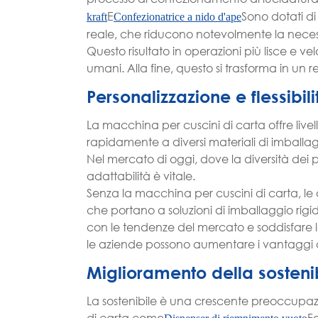
E
Sono dotati d
kraft
Confezionatrice a nido d'ape
reale, che riducono notevolmente la necess
Questo risultato in operazioni più lisce e vel
umani. Alla fine, questo si trasforma in un r
Personalizzazione e flessibili
La macchina per cuscini di carta offre livell
rapidamente a diversi materiali di imballagg
Nel mercato di oggi, dove la diversità dei pr
adattabilità è vitale.
Senza la macchina per cuscini di carta, le a
che portano a soluzioni di imballaggio rigid
con le tendenze del mercato e soddisfare le
le aziende possono aumentare i vantaggi d
Miglioramento della sosteni
La sostenibile è una crescente preoccupaz
di carta come
Fa