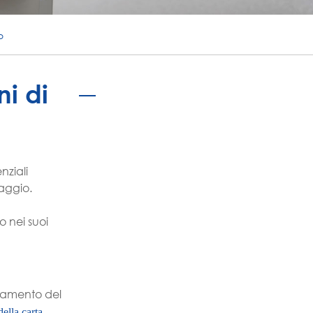
português
o
ไทย
tiếng việt
i di
nziali
laggio.
 nei suoi
piamento del
ella carta