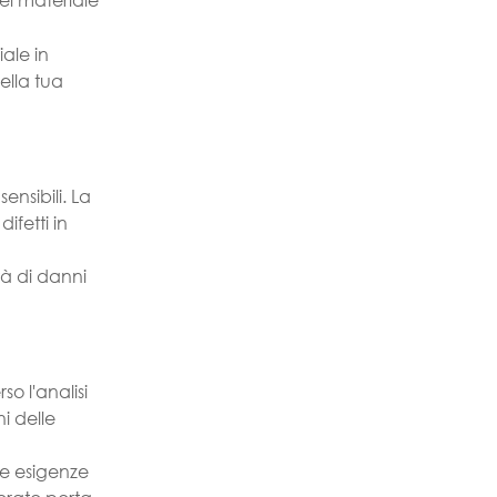
ale in
ella tua
ensibili. La
ifetti in
tà di danni
o l'analisi
i delle
 e esigenze