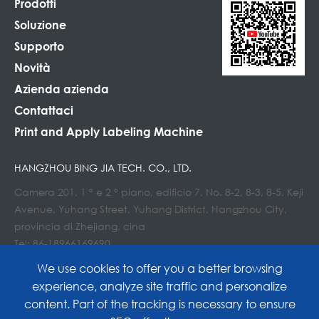
Prodotti
Soluzione
Supporto
Novità
Azienda azienda
Contattaci
Print and Apply Labeling Machine
HANGZHOU BING JIA TECH. CO., LTD.
Camera 201, 1 ° e 2 ° piano, edificio 7, No. 8-2, 8-3, 8-5, Keji
Avenue, Yuhang Street, Yuhang District, Hangzhou City,
provincia di Zhejiang, cina
Tel: 86-18966169690
E-mail : Info@lockedair.com
We use cookies to offer you a better browsing
experience, analyze site traffic and personalize
content. Part of the tracking is necessary to ensure