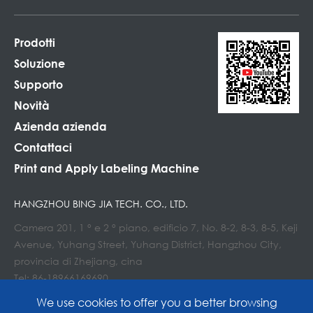
Prodotti
Soluzione
Supporto
Novità
Azienda azienda
Contattaci
Print and Apply Labeling Machine
HANGZHOU BING JIA TECH. CO., LTD.
Camera 201, 1 ° e 2 ° piano, edificio 7, No. 8-2, 8-3, 8-5, Keji
Avenue, Yuhang Street, Yuhang District, Hangzhou City,
provincia di Zhejiang, cina
Tel: 86-18966169690
E-mail : Info@lockedair.com
We use cookies to offer you a better browsing