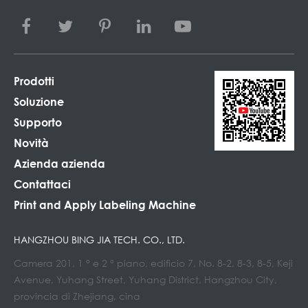
Prodotti
Soluzione
Supporto
Novità
Azienda azienda
Contattaci
Print and Apply Labeling Machine
HANGZHOU BING JIA TECH. CO., LTD.
Camera 201, 1 ° e 2 ° piano, edificio 7, No. 8-2, 8-3, 8-5, Keji
Avenue, Yuhang Street, Yuhang District, Hangzhou City,
provincia di Zhejiang, cina